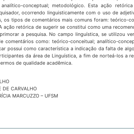
 analítico-conceptual; metodológico. Esta ação retórica 
quisador, ocorrendo linguisticamente com o uso de adjeti
s, os tipos de comentários mais comuns foram: teórico-con
 ação retórica de sugerir se constitui como uma recomend
aprimorar a pesquisa. No campo linguística, se utilizou
de comentários como: teórico-conceitual; analítico-conce
icar possui como característica a indicação da falta de al
icipantes da área de Linguística, a fim de norteá-los a 
 termos de qualidade acadêmica.
ILHO
RE DE CARVALHO
PATRÍCIA MARCUZZO – UFSM