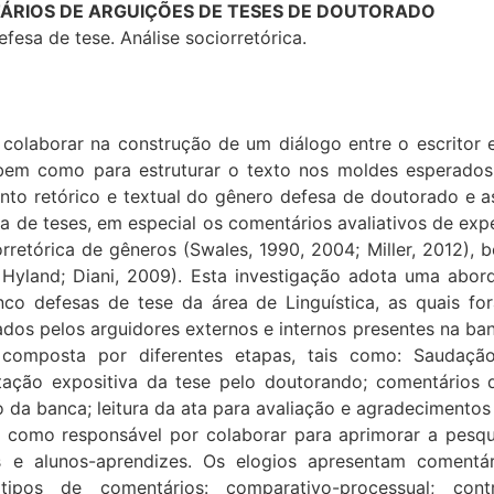
ÁRIOS DE ARGUIÇÕES DE TESES DE DOUTORADO
sa de tese. Análise sociorretórica.
olaborar na construção de um diálogo entre o escritor e o
 bem como para estruturar o texto nos moldes esperados 
nto retórico e textual do gênero defesa de doutorado e a
 de teses, em especial os comentários avaliativos de expe
rretórica de gêneros (Swales, 1990, 2004; Miller, 2012),
 Hyland; Diani, 2009). Esta investigação adota uma abor
nco defesas de tese da área de Linguística, as quais fo
ados pelos arguidores externos e internos presentes na ba
 composta por diferentes etapas, tais como: Saudaçã
tação expositiva da tese pelo doutorando; comentários d
da banca; leitura da ata para avaliação e agradecimentos
s, como responsável por colaborar para aprimorar a pesq
 e alunos-aprendizes. Os elogios apresentam comentár
pos de comentários: comparativo-processual; contrib