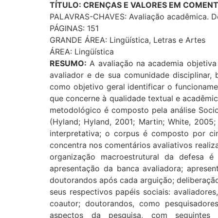
TÍTULO: CRENÇAS E VALORES EM COMENT
PALAVRAS-CHAVES: Avaliação acadêmica. Defe
PÁGINAS: 151
GRANDE ÁREA: Lingüística, Letras e Artes
ÁREA: Lingüística
RESUMO:
A avaliação na academia objetiva c
avaliador e de sua comunidade disciplinar,
como objetivo geral identificar o funcioname
que concerne à qualidade textual e acadêmica
metodológico é composto pela análise Socio
(Hyland; Hyland, 2001; Martin; White, 2005;
interpretativa; o corpus é composto por ci
concentra nos comentários avaliativos realiz
organização macroestrutural da defesa é
apresentação da banca avaliadora; apresen
doutorandos após cada arguição; deliberação 
seus respectivos papéis sociais: avaliadore
coautor; doutorandos, como pesquisadores
aspectos da pesquisa, com seguintes ti