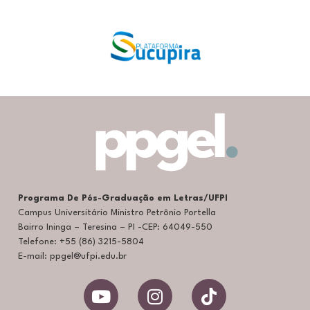
Programa De Pós-Graduação em Letras/UFPI
Campus Universitário Ministro Petrônio Portella
Bairro Ininga – Teresina – PI -CEP: 64049-550
Telefone: +55 (86) 3215-5804
E-mail: ppgel@ufpi.edu.br