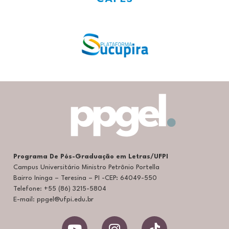
Programa De Pós-Graduação em Letras/UFPI
Campus Universitário Ministro Petrônio Portella
Bairro Ininga – Teresina – PI -CEP: 64049-550
Telefone: +55 (86) 3215-5804
E-mail: ppgel@ufpi.edu.br