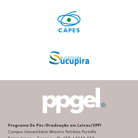
Programa De Pós-Graduação em Letras/UFPI
Campus Universitário Ministro Petrônio Portella