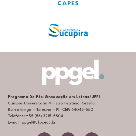
Programa De Pós-Graduação em Letras/UFPI
Campus Universitário Ministro Petrônio Portella
Bairro Ininga – Teresina – PI -CEP: 64049-550
Telefone: +55 (86) 3215-5804
E-mail: ppgel@ufpi.edu.br