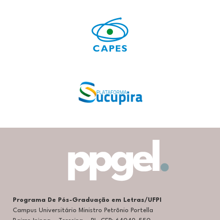
Programa De Pós-Graduação em Letras/UFPI
Campus Universitário Ministro Petrônio Portella