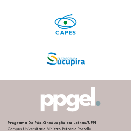
Programa De Pós-Graduação em Letras/UFPI
Campus Universitário Ministro Petrônio Portella