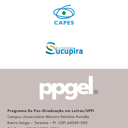
Programa De Pós-Graduação em Letras/UFPI
Campus Universitário Ministro Petrônio Portella
Bairro Ininga – Teresina – PI -CEP: 64049-550