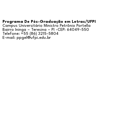
Programa De Pós-Graduação em Letras/UFPI
Campus Universitário Ministro Petrônio Portella
Bairro Ininga – Teresina – PI -CEP: 64049-550
Telefone: +55 (86) 3215-5804
E-mail: ppgel@ufpi.edu.br