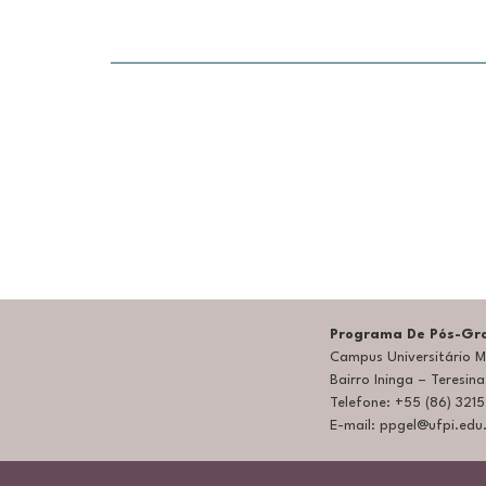
Programa De Pós-Gra
Campus Universitário Mi
Bairro Ininga – Teresin
Telefone: +55 (86) 321
E-mail: ppgel@ufpi.edu