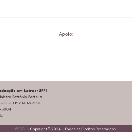
Apoio:
duação em Letras/UFPI
nistro Petrônio Portella
a – PI -CEP: 64049-550
5-5804
.br
PPGEL – Copyright© 2024 – Todos os Direitos Reservados.