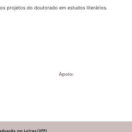
dos projetos do doutorado em estudos literários.
Apoio:
duação em Letras/UFPI