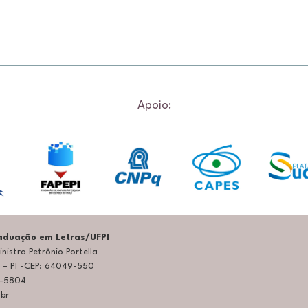
Apoio:
duação em Letras/UFPI
nistro Petrônio Portella
a – PI -CEP: 64049-550
5-5804
.br