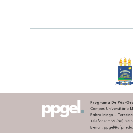
Programa De Pós-Gra
Campus Universitário Mi
Bairro Ininga – Teresin
Telefone: +55 (86) 321
E-mail: ppgel@ufpi.edu