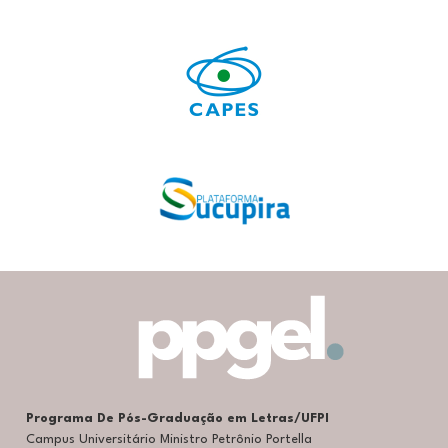
Programa De Pós-Graduação em Letras/UFPI
Campus Universitário Ministro Petrônio Portella