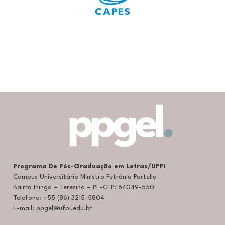
Programa De Pós-Graduação em Letras/UFPI
Campus Universitário Ministro Petrônio Portella
Bairro Ininga – Teresina – PI -CEP: 64049-550
Telefone: +55 (86) 3215-5804
E-mail: ppgel@ufpi.edu.br